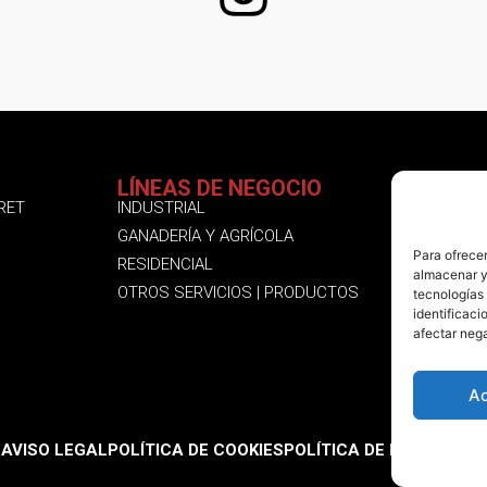
LÍNEAS DE NEGOCIO
SÍGUENO
RET
INDUSTRIAL
INSTAGR
GANADERÍA Y AGRÍCOLA
LINKEDIN
Para ofrecer
RESIDENCIAL
FACEBOO
almacenar y/
OTROS SERVICIOS | PRODUCTOS
tecnologías
identificaci
afectar nega
A
AVISO LEGAL
POLÍTICA DE COOKIES
POLÍTICA DE PRIVACIDAD