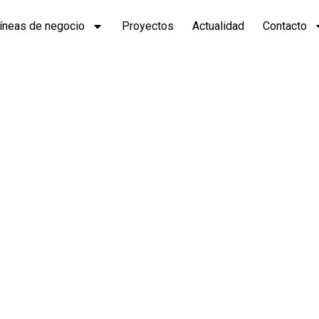
íneas de negocio
Proyectos
Actualidad
Contacto
s ganader
almons – S
oma de Que