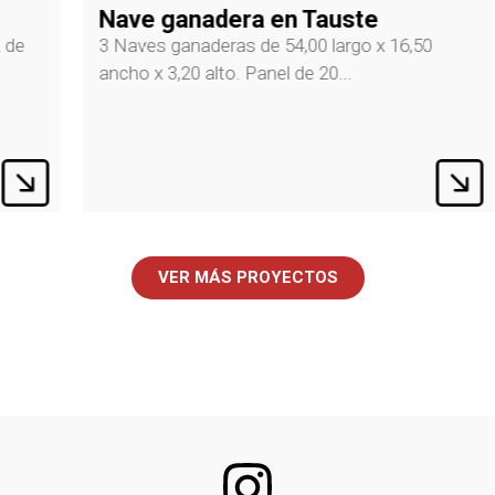
Nave ganadera en Tauste
3 Naves ganaderas de 54,00 largo x 16,50
ancho x 3,20 alto. Panel de 20...
VER MÁS PROYECTOS