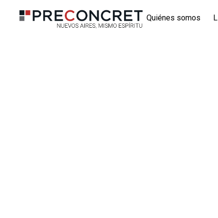
Quiénes somos
L
Nave
Gui
Col