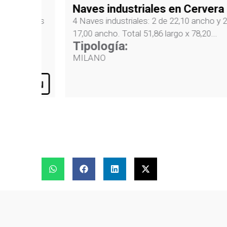
Naves industriales en Cervera
 metros
4 Naves industriales: 2 de 22,10 ancho y 2 de
17,00 ancho. Total 51,86 largo x 78,20...
Tipología:
MILANO