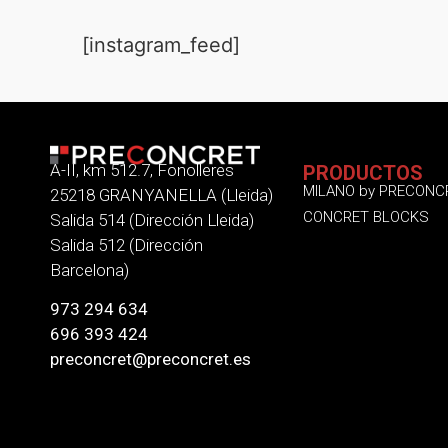
[instagram_feed]
A-II, km 512.7, Fonolleres
PRODUCTOS
MILANO by PRECONC
25218 GRANYANELLA (Lleida)
CONCRET BLOCKS
Salida 514 (Dirección Lleida)
Salida 512 (Dirección
Barcelona)
973 294 634
696 393 424
preconcret@preconcret.es