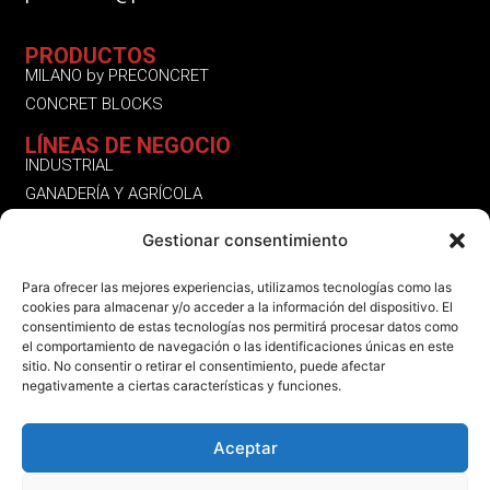
PRODUCTOS
MILANO by PRECONCRET
CONCRET BLOCKS
LÍNEAS DE NEGOCIO
INDUSTRIAL
GANADERÍA Y AGRÍCOLA
RESIDENCIAL
Gestionar consentimiento
OTROS SERVICIOS | PRODUCTOS
Para ofrecer las mejores experiencias, utilizamos tecnologías como las
SÍGUENOS
cookies para almacenar y/o acceder a la información del dispositivo. El
INSTAGRAM
consentimiento de estas tecnologías nos permitirá procesar datos como
LINKEDIN
el comportamiento de navegación o las identificaciones únicas en este
sitio. No consentir o retirar el consentimiento, puede afectar
FACEBOOK
negativamente a ciertas características y funciones.
Aceptar