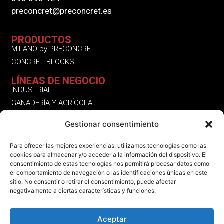
preconcret@preconcret.es
PRODUCTOS
MILANO by PRECONCRET
CONCRET BLOCKS
LÍNEAS DE NEGOCIO
INDUSTRIAL
GANADERÍA Y AGRÍCOLA
RESIDENCIAL
Gestionar consentimiento
OTROS SERVICIOS | PRODUCTOS
SÍGUENOS
Para ofrecer las mejores experiencias, utilizamos tecnologías como las
cookies para almacenar y/o acceder a la información del dispositivo. El
INSTAGRAM
consentimiento de estas tecnologías nos permitirá procesar datos como
LINKEDIN
el comportamiento de navegación o las identificaciones únicas en este
sitio. No consentir o retirar el consentimiento, puede afectar
FACEBOOK
negativamente a ciertas características y funciones.
Aceptar