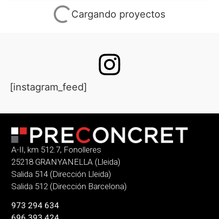
Cargando proyectos
[instagram_feed]
A-II, km 512.7, Fonolleres
25218 GRANYANELLA (Lleida)
Salida 514 (Dirección Lleida)
Salida 512 (Dirección Barcelona)
973 294 634
696 393 424