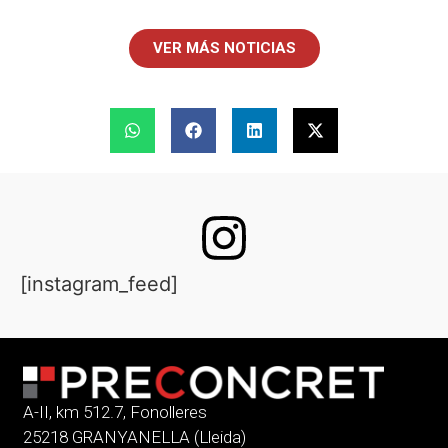
VER MÁS NOTICIAS
[instagram_feed]
A-II, km 512.7, Fonolleres
25218 GRANYANELLA (Lleida)