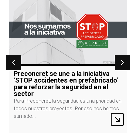
iativa
Nuevas instalaciones de Mart
bricado’
Pack con soluciones prefabric
en el
Preconcret
La empresa Marta Pack, referente en el s
 prioridad en
del embalaje para pastelería y panadería, h
 nos hemos
confiado...