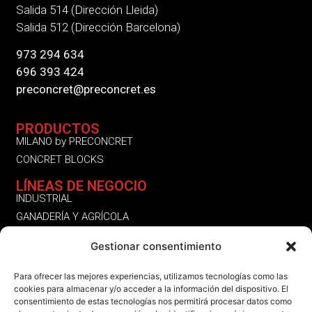
Salida 514 (Dirección Lleida)
Salida 512 (Dirección Barcelona)
973 294 634
696 393 424
preconcret@preconcret.es
PRODUCTOS
MILANO by PRECONCRET
CONCRET BLOCKS
LÍNEAS DE NEGOCIO
INDUSTRIAL
GANADERÍA Y AGRÍCOLA
RESIDENCIAL
Gestionar consentimiento
OTROS SERVICIOS | PRODUCTOS
Para ofrecer las mejores experiencias, utilizamos tecnologías como las
SÍGUENOS
cookies para almacenar y/o acceder a la información del dispositivo. El
INSTAGRAM
consentimiento de estas tecnologías nos permitirá procesar datos como
LINKEDIN