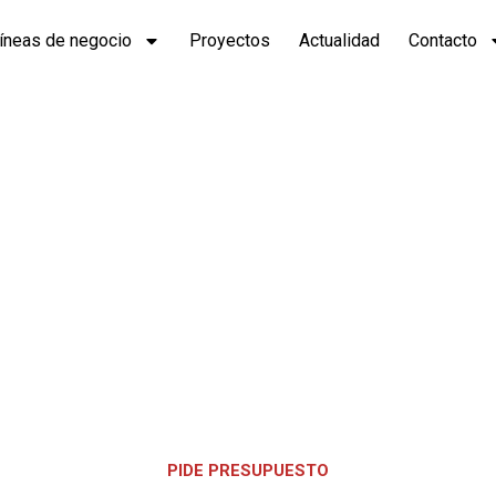
íneas de negocio
Proyectos
Actualidad
Contacto
o By Preco
a biga de h
PIDE PRESUPUESTO