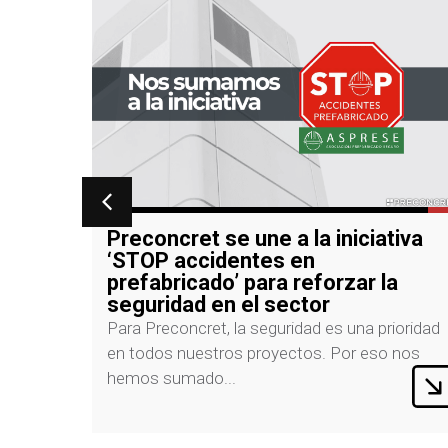
tiva
Nuevas instalaciones de Marta
Pack con soluciones
a
prefabricadas Preconcret
La empresa Marta Pack, referente en el sector
ioridad
del embalaje para pastelería y panadería, ha
 nos
confiado...