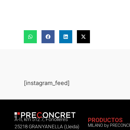
[instagram_feed]
A-II, km 512.7, Fonolleres
PRODUCTOS
MILANO by PRECONC
25218 GRANYANELLA (Lleida)