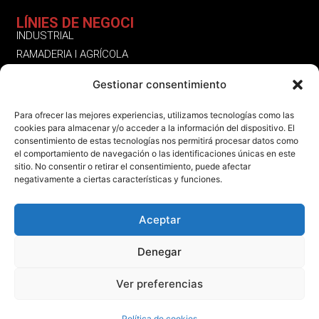
LÍNIES DE NEGOCI
INDUSTRIAL
RAMADERIA I AGRÍCOLA
RESIDENCIAL
Gestionar consentimiento
ALTRES SERVEIS | PRODUCTES
SEGUEIX-NOS
Para ofrecer las mejores experiencias, utilizamos tecnologías como las
cookies para almacenar y/o acceder a la información del dispositivo. El
INSTAGRAM
consentimiento de estas tecnologías nos permitirá procesar datos como
LINKEDIN
el comportamiento de navegación o las identificaciones únicas en este
sitio. No consentir o retirar el consentimiento, puede afectar
FACEBOOK
negativamente a ciertas características y funciones.
Aceptar
Denegar
Ver preferencias
AVÍS LEGAL
POLÍTICA DE COOKIES
POLÍTICA DE PRIVACITAT
Política de cookies