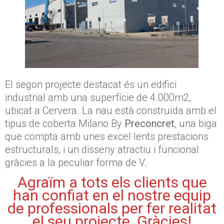
El segon projecte destacat és un edifici
industrial amb una superfície de 4.000m2,
ubicat a Cervera. La nau està construïda amb el
tipus de coberta Milano By
Preconcret
, una biga
que compta amb unes excel·lents prestacions
estructurals, i un disseny atractiu i funcional
gràcies a la peculiar forma de V.
Agraïm a tots els clients que
han confiat en el nostre equip
de professionals per fer realitat
el seu projecte. Gràcies!