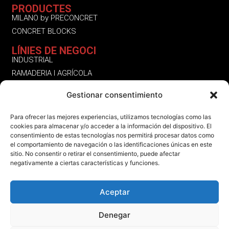
PRODUCTES
MILANO by PRECONCRET
CONCRET BLOCKS
LÍNIES DE NEGOCI
INDUSTRIAL
RAMADERIA I AGRÍCOLA
RESIDENCIAL
Gestionar consentimiento
ALTRES SERVEIS | PRODUCTES
SEGUEIX-NOS
Para ofrecer las mejores experiencias, utilizamos tecnologías como las
cookies para almacenar y/o acceder a la información del dispositivo. El
INSTAGRAM
consentimiento de estas tecnologías nos permitirá procesar datos como
LINKEDIN
el comportamiento de navegación o las identificaciones únicas en este
sitio. No consentir o retirar el consentimiento, puede afectar
FACEBOOK
negativamente a ciertas características y funciones.
Aceptar
Denegar